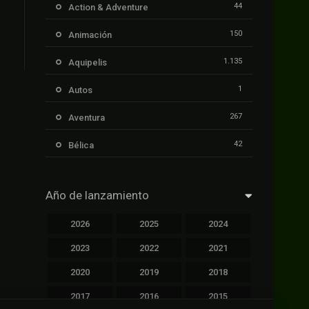
44
Action & Adventure
150
Animación
1.135
Aquipelis
1
Autos
267
Aventura
42
Bélica
239
Ciencia ficción
Año de lanzamiento
1.106
Cinecalidad
2026
2025
2024
1.139
Cinetux
2023
2022
2021
426
Comedia
2020
2019
2018
249
Crimen
2017
2016
2015