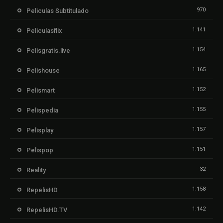
970
Peliculas Subtitulado
1.141
Peliculasflix
1.154
Pelisgratis.live
1.165
Pelishouse
1.152
Pelismart
1.155
Pelispedia
1.157
Pelisplay
1.151
Pelispop
32
Reality
1.158
RepelisHD
1.142
RepelisHD.TV