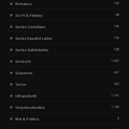
134
Romance
38
Sci-Fi & Fantasy
136
Series Castellano
134
Series Español Latino
128
Series Subtituladas
1.047
Series24
467
Suspense
242
Terror
1.161
UltrapelisHD
1.130
Verpeliculasultra
3
War & Politics