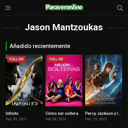
Jason Mantzoukas
Añadido recientemente
FULL HD
FULL HD
Infinito
Cómo ser soltera
Percy Jackson y los dioses del Olimpo
5.5
6.1
7.5
Sep. 09, 2021
Feb. 08, 2016
Dec. 19, 2023