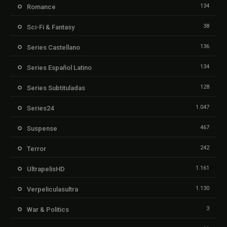
134
Romance
38
Sci-Fi & Fantasy
136
Series Castellano
134
Series Español Latino
128
Series Subtituladas
1.047
Series24
467
Suspense
242
Terror
1.161
UltrapelisHD
1.130
Verpeliculasultra
3
War & Politics