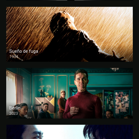
Sueño de fuga
1994
FULL HD
Berlín
2023