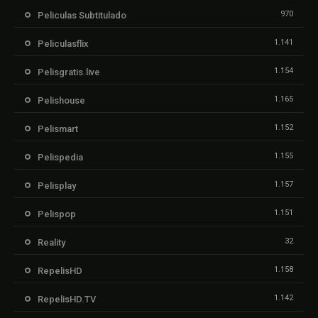
970
Peliculas Subtitulado
1.141
Peliculasflix
1.154
Pelisgratis.live
1.165
Pelishouse
1.152
Pelismart
1.155
Pelispedia
1.157
Pelisplay
1.151
Pelispop
32
Reality
1.158
RepelisHD
1.142
RepelisHD.TV