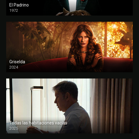
El Padrino
1972
FULL HD
Griselda
2024
Todas las habitaciones vacías
2025
FULL HD