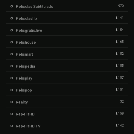
970
Peliculas Subtitulado
1.141
Peliculasflix
1.154
Pelisgratis.live
1.165
Pelishouse
1.152
Pelismart
1.155
Pelispedia
1.157
Pelisplay
1.151
Pelispop
32
Reality
1.158
RepelisHD
1.142
RepelisHD.TV