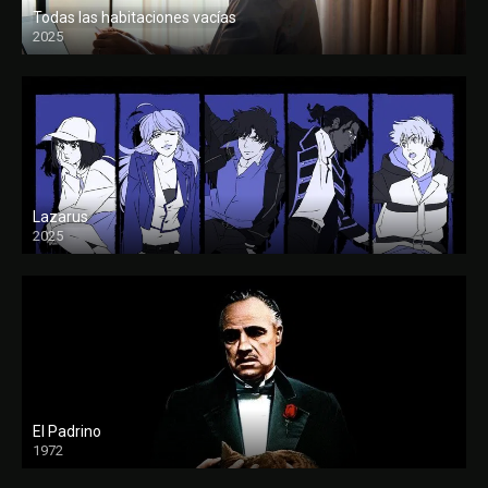
Todas las habitaciones vacías
2025
FULL HD
Lazarus
2025
El Padrino
1972
FULL HD