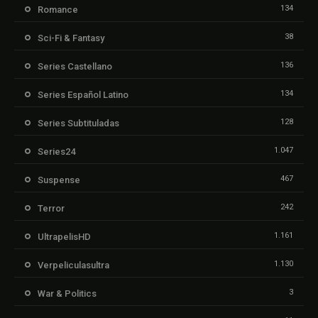
134
Romance
38
Sci-Fi & Fantasy
136
Series Castellano
134
Series Español Latino
128
Series Subtituladas
1.047
Series24
467
Suspense
242
Terror
1.161
UltrapelisHD
1.130
Verpeliculasultra
3
War & Politics