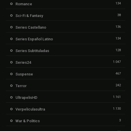
134
Romance
38
Sci-Fi & Fantasy
136
Series Castellano
134
Series Español Latino
128
Series Subtituladas
1.047
Series24
467
Suspense
242
Terror
1.161
UltrapelisHD
1.130
Verpeliculasultra
3
War & Politics