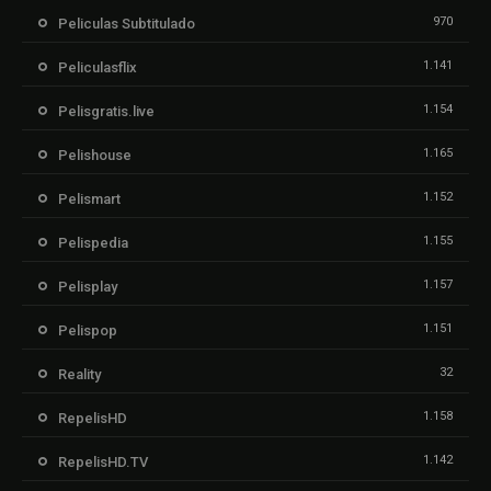
970
Peliculas Subtitulado
1.141
Peliculasflix
1.154
Pelisgratis.live
1.165
Pelishouse
1.152
Pelismart
1.155
Pelispedia
1.157
Pelisplay
1.151
Pelispop
32
Reality
1.158
RepelisHD
1.142
RepelisHD.TV