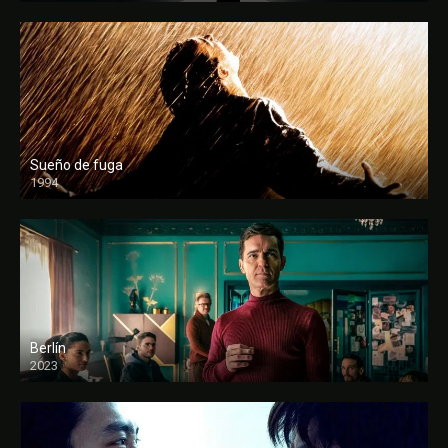
Sueño de fuga
1994
FULL HD
Berlín
2023