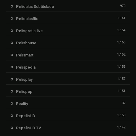
970
Peliculas Subtitulado
1.141
Peliculasflix
1.154
Pelisgratis.live
1.165
Pelishouse
1.152
Pelismart
1.155
Pelispedia
1.157
Pelisplay
1.151
Pelispop
32
Reality
1.158
RepelisHD
1.142
RepelisHD.TV