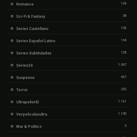
134
Romance
38
Sci-Fi & Fantasy
136
Series Castellano
134
Series Español Latino
128
Series Subtituladas
1.047
Series24
467
Suspense
242
Terror
1.161
UltrapelisHD
1.130
Verpeliculasultra
3
War & Politics