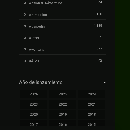
44
Action & Adventure
150
Animación
1.135
Aquipelis
1
Autos
267
Aventura
42
Bélica
239
Ciencia ficción
Año de lanzamiento
1.106
Cinecalidad
2026
2025
2024
1.139
Cinetux
2023
2022
2021
426
Comedia
2020
2019
2018
249
Crimen
2017
2016
2015