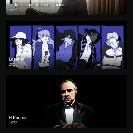
Todas las habitaciones vacías
2025
FULL HD
Lazarus
2025
El Padrino
1972
FULL HD