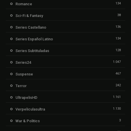
134
Romance
38
Sci-Fi & Fantasy
136
Series Castellano
134
Series Español Latino
128
Series Subtituladas
1.047
Series24
467
Suspense
242
Terror
1.161
UltrapelisHD
1.130
Verpeliculasultra
3
War & Politics