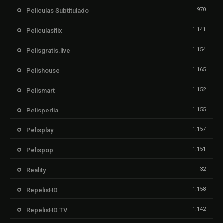
970
Peliculas Subtitulado
1.141
Peliculasflix
1.154
Pelisgratis.live
1.165
Pelishouse
1.152
Pelismart
1.155
Pelispedia
1.157
Pelisplay
1.151
Pelispop
32
Reality
1.158
RepelisHD
1.142
RepelisHD.TV