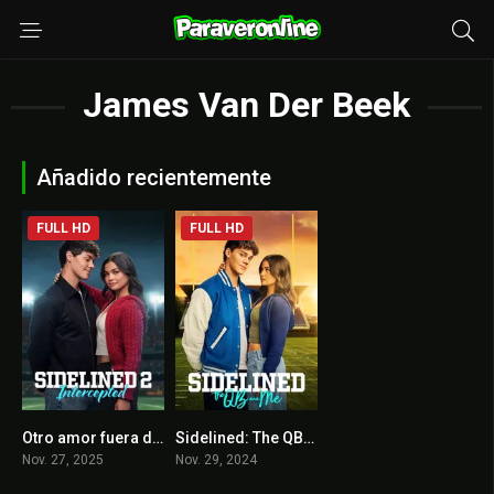
James Van Der Beek
Añadido recientemente
FULL HD
FULL HD
Otro amor fuera de tiempo / Sidelined 2: Intercepted
Sidelined: The QB & Me
5.3
0
Nov. 27, 2025
Nov. 29, 2024