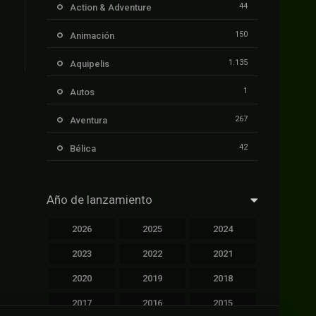
44
Action & Adventure
150
Animación
1.135
Aquipelis
1
Autos
267
Aventura
42
Bélica
239
Ciencia ficción
Año de lanzamiento
1.106
Cinecalidad
2026
2025
2024
1.139
Cinetux
2023
2022
2021
426
Comedia
2020
2019
2018
249
Crimen
2017
2016
2015