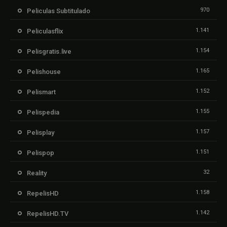
970
Peliculas Subtitulado
1.141
Peliculasflix
1.154
Pelisgratis.live
1.165
Pelishouse
1.152
Pelismart
1.155
Pelispedia
1.157
Pelisplay
1.151
Pelispop
32
Reality
1.158
RepelisHD
1.142
RepelisHD.TV