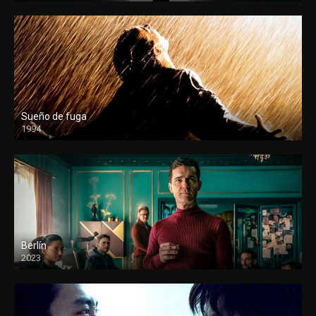
Sueño de fuga
1994
FULL HD
Berlín
2023