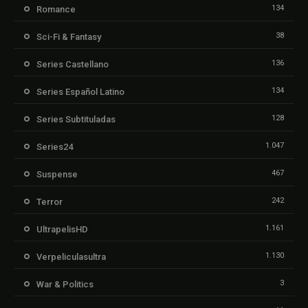
134
Romance
38
Sci-Fi & Fantasy
136
Series Castellano
134
Series Español Latino
128
Series Subtituladas
1.047
Series24
467
Suspense
242
Terror
1.161
UltrapelisHD
1.130
Verpeliculasultra
3
War & Politics