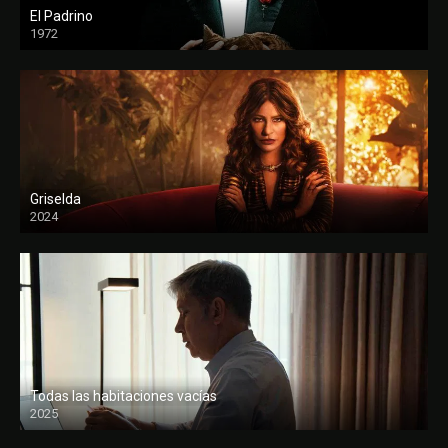
El Padrino
1972
FULL HD
Griselda
2024
Todas las habitaciones vacías
2025
FULL HD