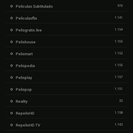
970
Peliculas Subtitulado
1.141
Peliculasflix
1.154
Pelisgratis.live
1.165
Pelishouse
1.152
Pelismart
1.155
Pelispedia
1.157
Pelisplay
1.151
Pelispop
32
Reality
1.158
RepelisHD
1.142
RepelisHD.TV