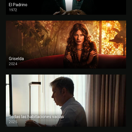
El Padrino
1972
FULL HD
Griselda
2024
Todas las habitaciones vacías
2025
FULL HD