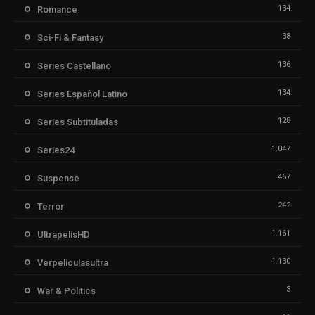
134
Romance
38
Sci-Fi & Fantasy
136
Series Castellano
134
Series Español Latino
128
Series Subtituladas
1.047
Series24
467
Suspense
242
Terror
1.161
UltrapelisHD
1.130
Verpeliculasultra
3
War & Politics