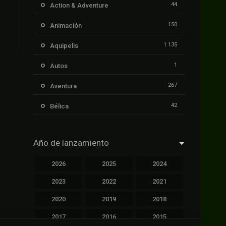
44
Action & Adventure
150
Animación
1.135
Aquipelis
1
Autos
267
Aventura
42
Bélica
239
Ciencia ficción
Año de lanzamiento
1.106
Cinecalidad
2026
2025
2024
1.139
Cinetux
2023
2022
2021
426
Comedia
2020
2019
2018
249
Crimen
2017
2016
2015