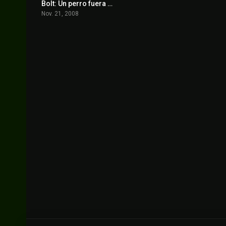
Bolt: Un perro fuera de serie
6.8
Nov. 21, 2008