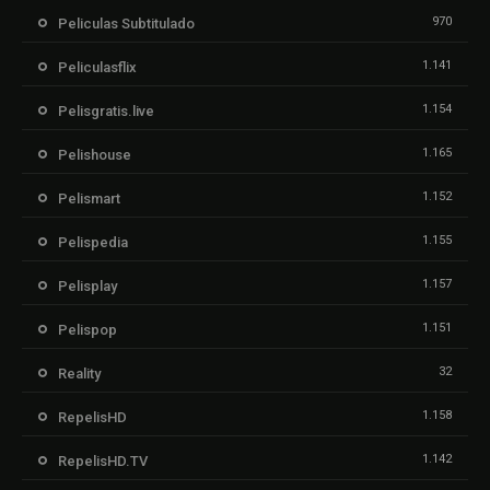
970
Peliculas Subtitulado
1.141
Peliculasflix
1.154
Pelisgratis.live
1.165
Pelishouse
1.152
Pelismart
1.155
Pelispedia
1.157
Pelisplay
1.151
Pelispop
32
Reality
1.158
RepelisHD
1.142
RepelisHD.TV