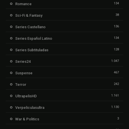
134
Romance
38
Sci-Fi & Fantasy
136
Series Castellano
134
Series Español Latino
128
Series Subtituladas
1.047
Series24
467
Suspense
242
Terror
1.161
UltrapelisHD
1.130
Verpeliculasultra
3
War & Politics