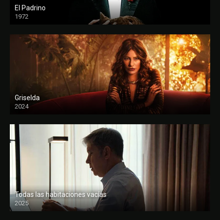
El Padrino
1972
FULL HD
Griselda
2024
Todas las habitaciones vacías
2025
FULL HD