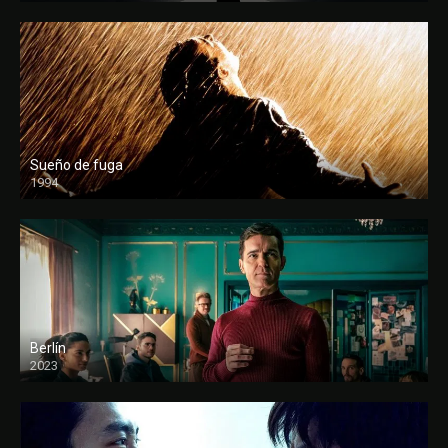
Sueño de fuga
1994
FULL HD
Berlín
2023