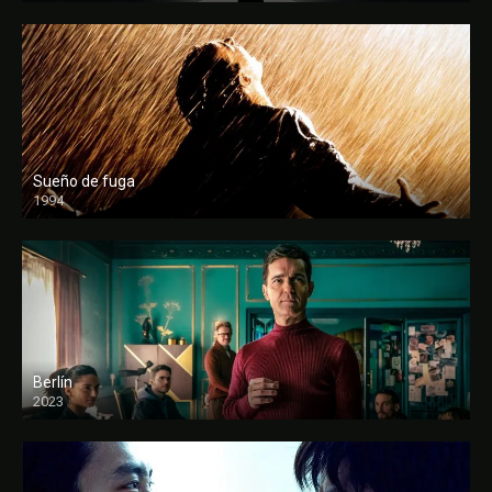
Sueño de fuga
1994
FULL HD
Berlín
2023