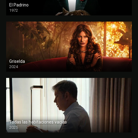
El Padrino
1972
FULL HD
Griselda
2024
Todas las habitaciones vacías
2025
FULL HD