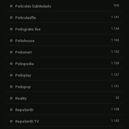
970
Peliculas Subtitulado
1.141
Peliculasflix
1.154
Pelisgratis.live
1.165
Pelishouse
1.152
Pelismart
1.155
Pelispedia
1.157
Pelisplay
1.151
Pelispop
32
Reality
1.158
RepelisHD
1.142
RepelisHD.TV