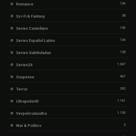
134
Romance
38
Sci-Fi & Fantasy
136
Series Castellano
134
Series Español Latino
128
Series Subtituladas
1.047
Series24
467
Suspense
242
Terror
1.161
UltrapelisHD
1.130
Verpeliculasultra
3
War & Politics