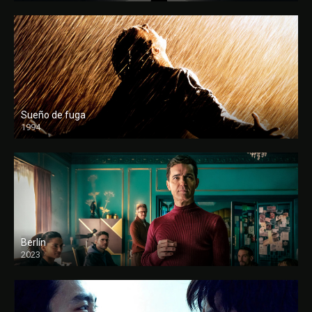
Sueño de fuga
1994
FULL HD
Berlín
2023