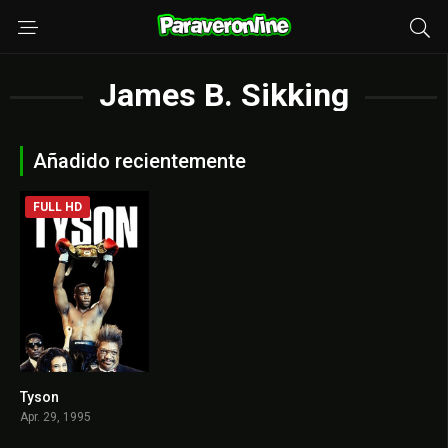
James B. Sikking
Añadido recientemente
FULL HD
Tyson
6.2
Apr. 29, 1995