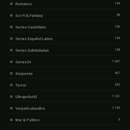
134
Romance
38
Sci-Fi & Fantasy
136
Series Castellano
134
Series Español Latino
128
Series Subtituladas
1.047
Series24
467
Suspense
242
Terror
1.161
UltrapelisHD
1.130
Verpeliculasultra
3
War & Politics