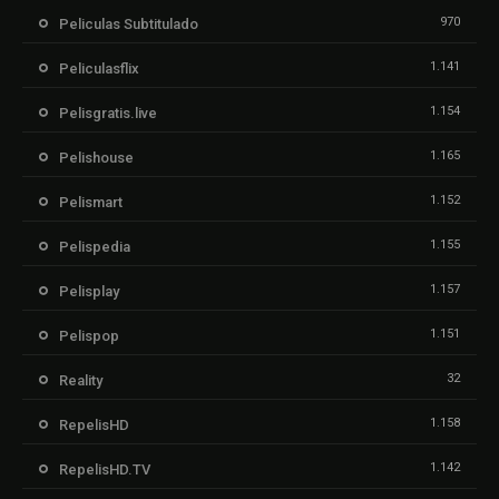
970
Peliculas Subtitulado
1.141
Peliculasflix
1.154
Pelisgratis.live
1.165
Pelishouse
1.152
Pelismart
1.155
Pelispedia
1.157
Pelisplay
1.151
Pelispop
32
Reality
1.158
RepelisHD
1.142
RepelisHD.TV