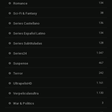
134
Romance
38
Sci-Fi & Fantasy
136
Series Castellano
134
Series Español Latino
128
Series Subtituladas
1.047
Series24
467
Suspense
242
Terror
1.161
UltrapelisHD
1.130
Verpeliculasultra
3
War & Politics