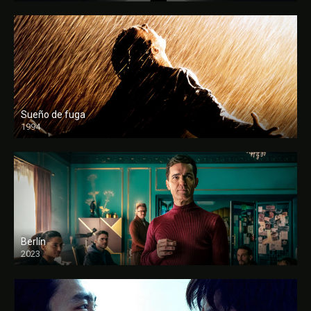
Sueño de fuga
1994
FULL HD
Berlín
2023