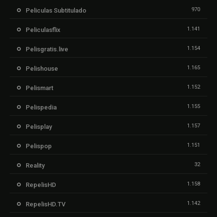
970
Peliculas Subtitulado
1.141
Peliculasflix
1.154
Pelisgratis.live
1.165
Pelishouse
1.152
Pelismart
1.155
Pelispedia
1.157
Pelisplay
1.151
Pelispop
32
Reality
1.158
RepelisHD
1.142
RepelisHD.TV