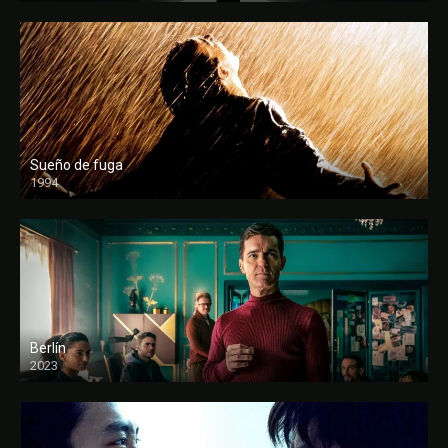
Sueño de fuga
1994
FULL HD
Berlín
2023