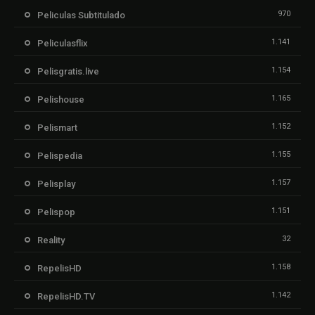
970
Peliculas Subtitulado
1.141
Peliculasflix
1.154
Pelisgratis.live
1.165
Pelishouse
1.152
Pelismart
1.155
Pelispedia
1.157
Pelisplay
1.151
Pelispop
32
Reality
1.158
RepelisHD
1.142
RepelisHD.TV