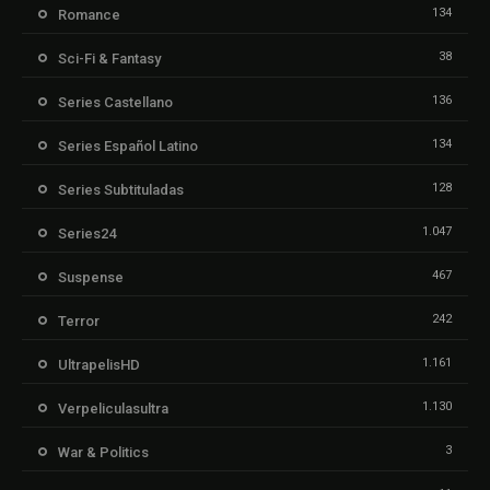
134
Romance
38
Sci-Fi & Fantasy
136
Series Castellano
134
Series Español Latino
128
Series Subtituladas
1.047
Series24
467
Suspense
242
Terror
1.161
UltrapelisHD
1.130
Verpeliculasultra
3
War & Politics