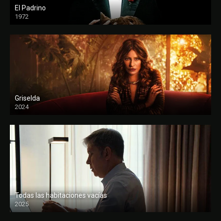
El Padrino
1972
FULL HD
Griselda
2024
Todas las habitaciones vacías
2025
FULL HD