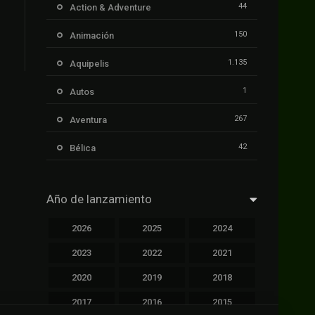
44
Action & Adventure
150
Animación
1.135
Aquipelis
1
Autos
267
Aventura
42
Bélica
239
Ciencia ficción
Año de lanzamiento
1.106
Cinecalidad
2026
2025
2024
1.139
Cinetux
2023
2022
2021
426
Comedia
2020
2019
2018
249
Crimen
2017
2016
2015