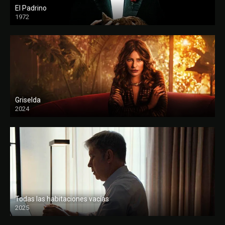
El Padrino
1972
FULL HD
Griselda
2024
Todas las habitaciones vacías
2025
FULL HD