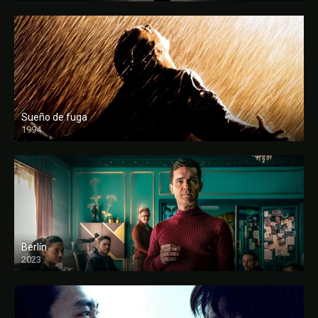
Sueño de fuga
1994
FULL HD
Berlín
2023