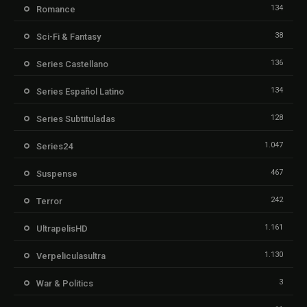
134
Romance
38
Sci-Fi & Fantasy
136
Series Castellano
134
Series Español Latino
128
Series Subtituladas
1.047
Series24
467
Suspense
242
Terror
1.161
UltrapelisHD
1.130
Verpeliculasultra
3
War & Politics