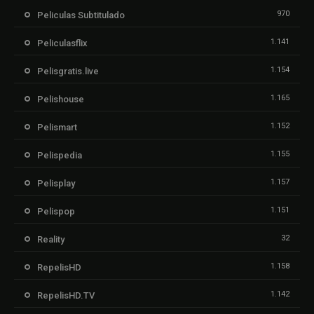
970
Peliculas Subtitulado
1.141
Peliculasflix
1.154
Pelisgratis.live
1.165
Pelishouse
1.152
Pelismart
1.155
Pelispedia
1.157
Pelisplay
1.151
Pelispop
32
Reality
1.158
RepelisHD
1.142
RepelisHD.TV