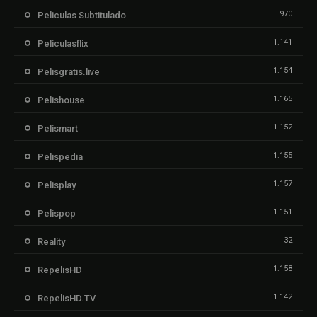
970
Peliculas Subtitulado
1.141
Peliculasflix
1.154
Pelisgratis.live
1.165
Pelishouse
1.152
Pelismart
1.155
Pelispedia
1.157
Pelisplay
1.151
Pelispop
32
Reality
1.158
RepelisHD
1.142
RepelisHD.TV