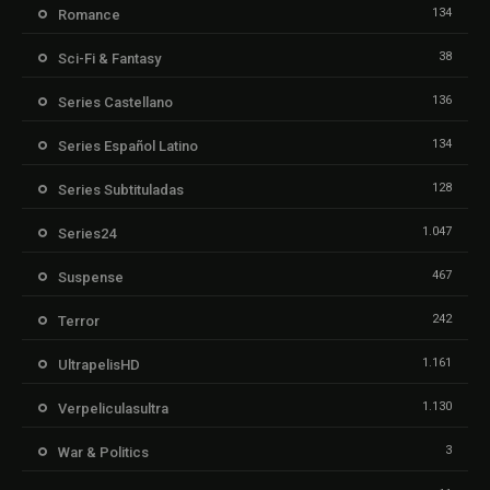
134
Romance
38
Sci-Fi & Fantasy
136
Series Castellano
134
Series Español Latino
128
Series Subtituladas
1.047
Series24
467
Suspense
242
Terror
1.161
UltrapelisHD
1.130
Verpeliculasultra
3
War & Politics