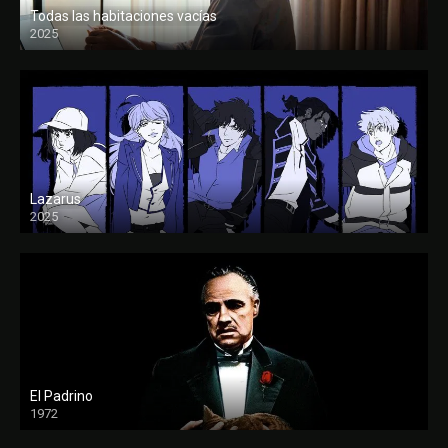
Todas las habitaciones vacías
2025
FULL HD
Lazarus
2025
El Padrino
1972
FULL HD