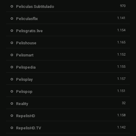
970
Peliculas Subtitulado
1.141
Peliculasflix
1.154
Pelisgratis.live
1.165
Pelishouse
1.152
Pelismart
1.155
Pelispedia
1.157
Pelisplay
1.151
Pelispop
32
Reality
1.158
RepelisHD
1.142
RepelisHD.TV