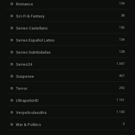
134
Romance
38
Sci-Fi & Fantasy
136
Series Castellano
134
Series Español Latino
128
Series Subtituladas
1.047
Series24
467
Suspense
242
Terror
1.161
UltrapelisHD
1.130
Verpeliculasultra
3
War & Politics