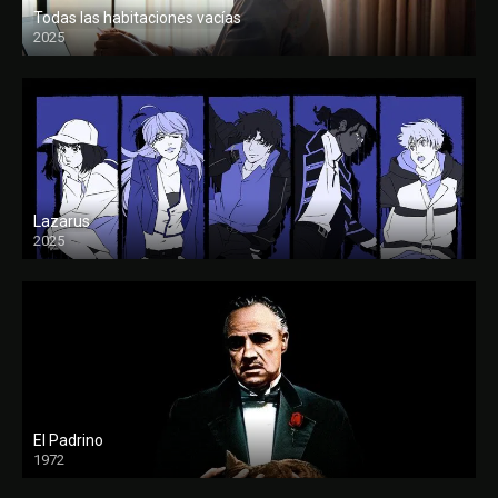
Todas las habitaciones vacías
2025
FULL HD
Lazarus
2025
El Padrino
1972
FULL HD