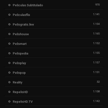
970
Peliculas Subtitulado
1.141
Peliculasflix
1.154
Pelisgratis.live
1.165
Pelishouse
1.152
Pelismart
1.155
Pelispedia
1.157
Pelisplay
1.151
Pelispop
32
Reality
1.158
RepelisHD
1.142
RepelisHD.TV