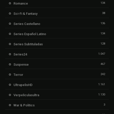
134
Romance
38
Sci-Fi & Fantasy
136
Series Castellano
134
Series Español Latino
128
Series Subtituladas
1.047
Series24
467
Suspense
242
Terror
1.161
UltrapelisHD
1.130
Verpeliculasultra
3
War & Politics