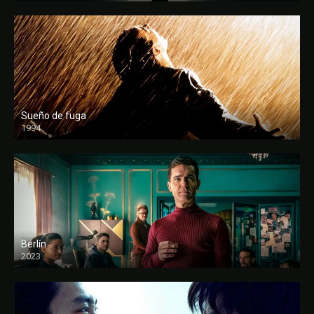
Sueño de fuga
1994
FULL HD
Berlín
2023