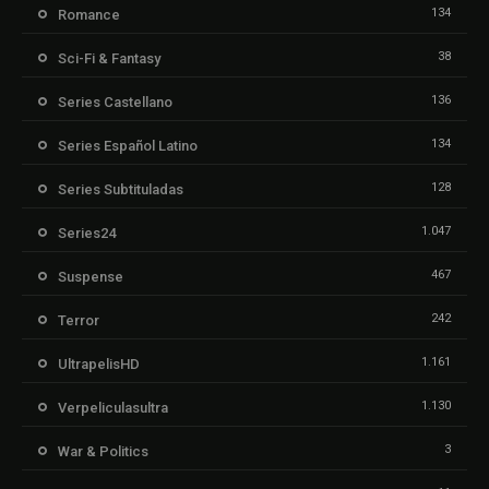
134
Romance
38
Sci-Fi & Fantasy
136
Series Castellano
134
Series Español Latino
128
Series Subtituladas
1.047
Series24
467
Suspense
242
Terror
1.161
UltrapelisHD
1.130
Verpeliculasultra
3
War & Politics