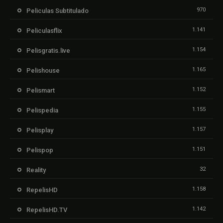
970
Peliculas Subtitulado
1.141
Peliculasflix
1.154
Pelisgratis.live
1.165
Pelishouse
1.152
Pelismart
1.155
Pelispedia
1.157
Pelisplay
1.151
Pelispop
32
Reality
1.158
RepelisHD
1.142
RepelisHD.TV