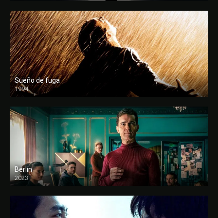
Sueño de fuga
1994
FULL HD
Berlín
2023