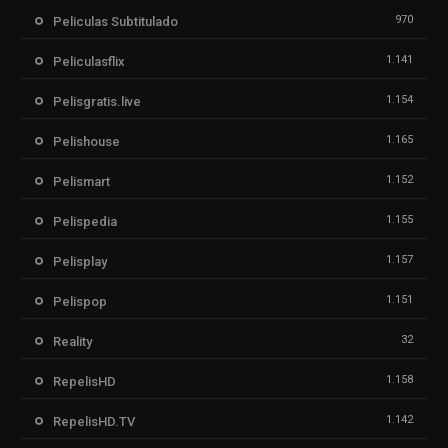
970
Peliculas Subtitulado
1.141
Peliculasflix
1.154
Pelisgratis.live
1.165
Pelishouse
1.152
Pelismart
1.155
Pelispedia
1.157
Pelisplay
1.151
Pelispop
32
Reality
1.158
RepelisHD
1.142
RepelisHD.TV