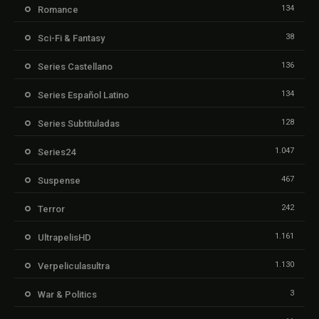
134
Romance
38
Sci-Fi & Fantasy
136
Series Castellano
134
Series Español Latino
128
Series Subtituladas
1.047
Series24
467
Suspense
242
Terror
1.161
UltrapelisHD
1.130
Verpeliculasultra
3
War & Politics