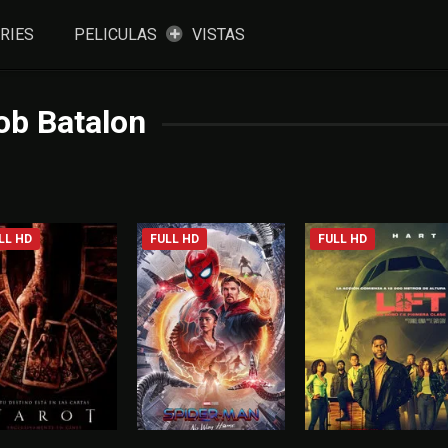
RIES
PELICULAS
VISTAS
ob Batalon
LL HD
FULL HD
FULL HD