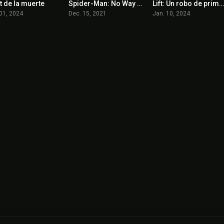
t de la muerte
Spider-Man: No Way Home
Lift: Un robo de primera clas
5
8.2
0
01, 2024
Dec. 15, 2021
Jan. 10, 2024