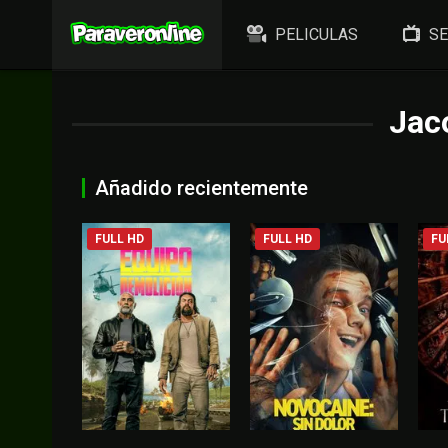
PELICULAS
SE
Jac
Añadido recientemente
FULL HD
FULL HD
FU