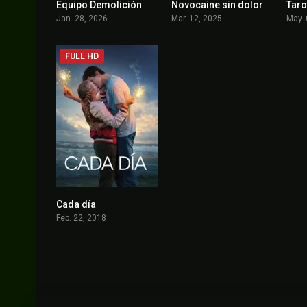
Equipo Demolición
Novocaine sin dolor
Taro
0
6.5
Jan. 28, 2026
Mar. 12, 2025
May. 
FULL HD
Cada día
6.4
Feb. 22, 2018