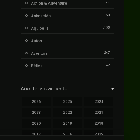
e
44
Action & Adventure
150
Animación
1.135
Aquipelis
1
Autos
267
Aventura
42
Bélica
239
Ciencia ficción
Año de lanzamiento
1.106
Cinecalidad
2026
2025
2024
1.139
Cinetux
2023
2022
2021
426
Comedia
2020
2019
2018
249
Crimen
2017
2016
2015