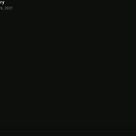
ry
6.6
26, 2021