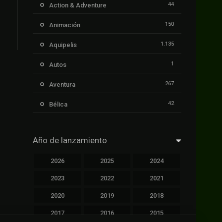
44
Action & Adventure
150
Animación
1.135
Aquipelis
1
Autos
267
Aventura
42
Bélica
239
Ciencia ficción
Año de lanzamiento
1.106
Cinecalidad
2026
2025
2024
1.139
Cinetux
2023
2022
2021
426
Comedia
2020
2019
2018
249
Crimen
2017
2016
2015