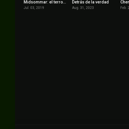
Midsommar: el terror no espera la noche
Detrás de la verdad
Cher
7.1
4.7
Jul. 03, 2019
Aug. 31, 2023
Feb. 