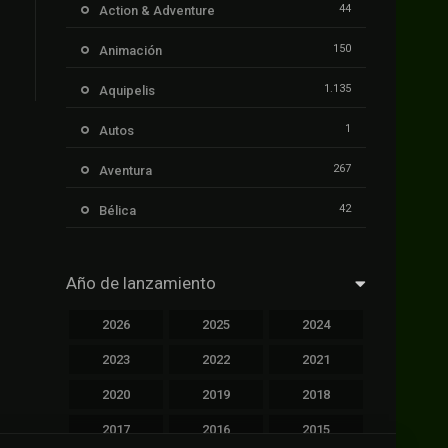
44
Action & Adventure
150
Animación
1.135
Aquipelis
1
Autos
267
Aventura
42
Bélica
239
Ciencia ficción
Año de lanzamiento
1.106
Cinecalidad
2026
2025
2024
1.139
Cinetux
2023
2022
2021
426
Comedia
2020
2019
2018
249
Crimen
2017
2016
2015