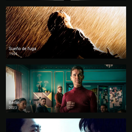
Sueño de fuga
1994
FULL HD
Berlín
2023