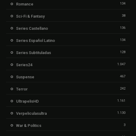
134
Romance
38
Sci-Fi & Fantasy
136
Series Castellano
134
Series Español Latino
128
Series Subtituladas
1.047
Series24
467
Suspense
242
Terror
1.161
UltrapelisHD
1.130
Verpeliculasultra
3
War & Politics