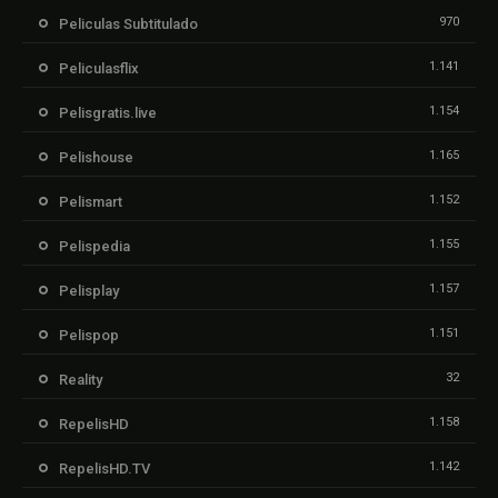
970
Peliculas Subtitulado
1.141
Peliculasflix
1.154
Pelisgratis.live
1.165
Pelishouse
1.152
Pelismart
1.155
Pelispedia
1.157
Pelisplay
1.151
Pelispop
32
Reality
1.158
RepelisHD
1.142
RepelisHD.TV