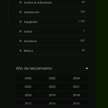
44
Action & Adventure
150
Animación
1.135
Aquipelis
1
Autos
267
Aventura
42
Bélica
239
Ciencia ficción
Año de lanzamiento
1.106
Cinecalidad
2026
2025
2024
1.139
Cinetux
2023
2022
2021
426
Comedia
2020
2019
2018
249
Crimen
2017
2016
2015