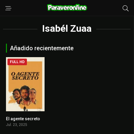
Isabél Zuaa
Añadido recientemente
FULL HD
El agente secreto
7.8
Jul. 23, 2025