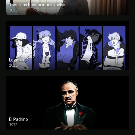
Todas las habitaciones vacías
2025
FULL HD
Lazarus
2025
El Padrino
1972
FULL HD