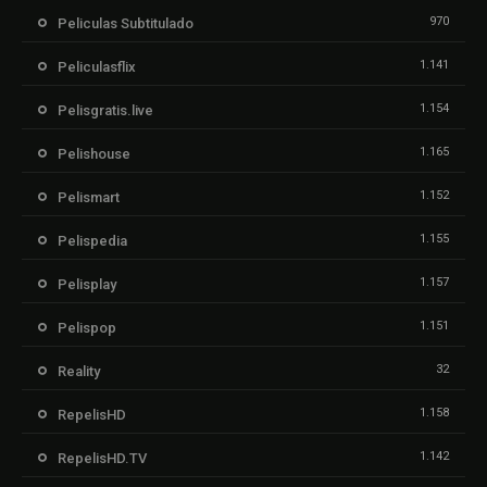
970
Peliculas Subtitulado
1.141
Peliculasflix
1.154
Pelisgratis.live
1.165
Pelishouse
1.152
Pelismart
1.155
Pelispedia
1.157
Pelisplay
1.151
Pelispop
32
Reality
1.158
RepelisHD
1.142
RepelisHD.TV