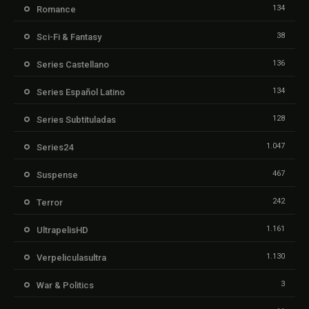
134
Romance
38
Sci-Fi & Fantasy
136
Series Castellano
134
Series Español Latino
128
Series Subtituladas
1.047
Series24
467
Suspense
242
Terror
1.161
UltrapelisHD
1.130
Verpeliculasultra
3
War & Politics