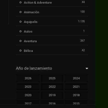
44
Action & Adventure
150
Animación
1.135
Aquipelis
1
Autos
267
Aventura
42
Bélica
239
Ciencia ficción
Año de lanzamiento
1.106
Cinecalidad
2026
2025
2024
1.139
Cinetux
2023
2022
2021
426
Comedia
2020
2019
2018
249
Crimen
2017
2016
2015