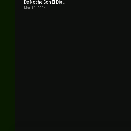
De Noche Con El Diablo
7.5
Mar. 19, 2024