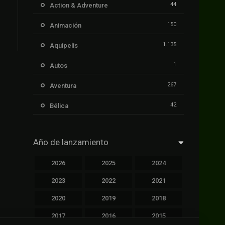
44
Action & Adventure
150
Animación
1.135
Aquipelis
1
Autos
267
Aventura
42
Bélica
239
Ciencia ficción
Año de lanzamiento
1.106
Cinecalidad
2026
2025
2024
1.139
Cinetux
2023
2022
2021
426
Comedia
2020
2019
2018
249
Crimen
2017
2016
2015