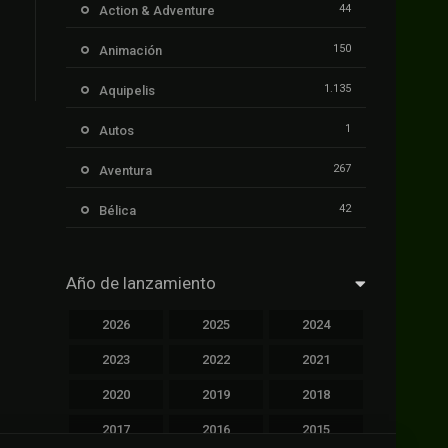
44
Action & Adventure
150
Animación
1.135
Aquipelis
1
Autos
267
Aventura
42
Bélica
239
Ciencia ficción
Año de lanzamiento
1.106
Cinecalidad
2026
2025
2024
1.139
Cinetux
2023
2022
2021
426
Comedia
2020
2019
2018
249
Crimen
2017
2016
2015