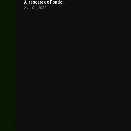
Al rescate de Fondo de Bikini: La película de Arenita Mejillas
4.1
Aug. 01, 2024