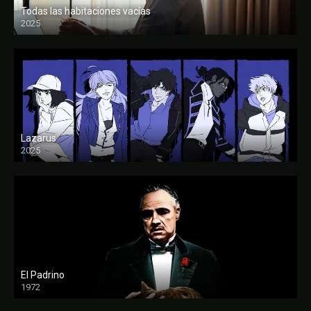
Todas las habitaciones vacías
2025
FULL HD
Lazarus
2025
El Padrino
1972
FULL HD