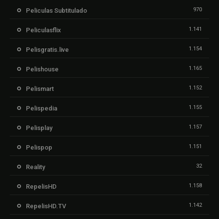
970
Peliculas Subtitulado
1.141
Peliculasflix
1.154
Pelisgratis.live
1.165
Pelishouse
1.152
Pelismart
1.155
Pelispedia
1.157
Pelisplay
1.151
Pelispop
32
Reality
1.158
RepelisHD
1.142
RepelisHD.TV