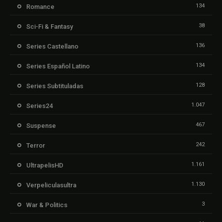
134
Romance
38
Sci-Fi & Fantasy
136
Series Castellano
134
Series Español Latino
128
Series Subtituladas
1.047
Series24
467
Suspense
242
Terror
1.161
UltrapelisHD
1.130
Verpeliculasultra
3
War & Politics