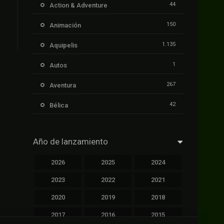
44
Action & Adventure
150
Animación
1.135
Aquipelis
1
Autos
267
Aventura
42
Bélica
239
Ciencia ficción
Año de lanzamiento
1.106
Cinecalidad
2026
2025
2024
1.139
Cinetux
2023
2022
2021
426
Comedia
2020
2019
2018
249
Crimen
2017
2016
2015