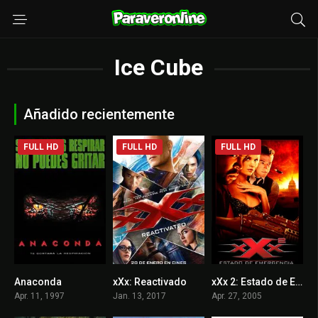
Ice Cube
Añadido recientemente
FULL HD
FULL HD
FULL HD
Anaconda
xXx: Reactivado
xXx 2: Estado de Emergencia
4.9
5.2
4.5
Apr. 11, 1997
Jan. 13, 2017
Apr. 27, 2005