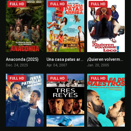
FULL HD
FULL HD
FULL HD
Anaconda (2025)
Una casa patas arriba
¡Quieren volverme loco!
6.1
4.3
4.8
Dec. 24, 2025
Apr. 04, 2007
Jan. 20, 2005
FULL HD
FULL HD
FULL HD