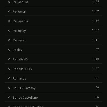
1.165
Pelishouse
1.152
Pelismart
1.155
Pelispedia
1.157
Pelisplay
1.151
Pelispop
32
Reality
1.158
RepelisHD
1.142
RepelisHD.TV
134
Romance
38
Sci-Fi & Fantasy
136
Series Castellano
134