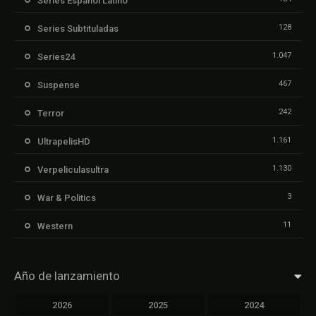
Series Español Latino
128
Series Subtituladas
1.047
Series24
467
Suspense
242
Terror
1.161
UltrapelisHD
1.130
Verpeliculasultra
3
War & Politics
11
Western
Año de lanzamiento
2026
2025
2024