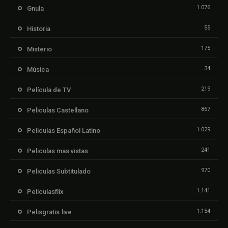
1.076
Gnula
55
Historia
175
Misterio
34
Música
219
Película de TV
867
Peliculas Castellano
1.029
Peliculas Español Latino
241
Peliculas mas vistas
970
Peliculas Subtitulado
1.141
Peliculasflix
1.154
Pelisgratis.live