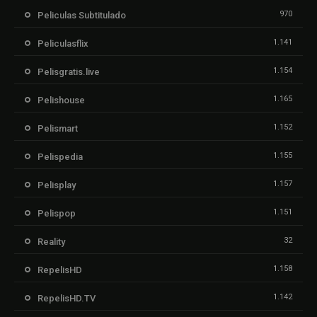
970
Peliculas Subtitulado
1.141
Peliculasflix
1.154
Pelisgratis.live
1.165
Pelishouse
1.152
Pelismart
1.155
Pelispedia
1.157
Pelisplay
1.151
Pelispop
32
Reality
1.158
RepelisHD
1.142
RepelisHD.TV