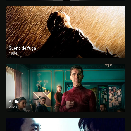
Sueño de fuga
1994
FULL HD
Berlín
2023