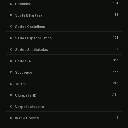
134
Romance
38
Sci-Fi & Fantasy
136
Series Castellano
134
Series Español Latino
128
Series Subtituladas
1.047
Series24
467
Suspense
242
Terror
1.161
UltrapelisHD
1.130
Verpeliculasultra
3
War & Politics