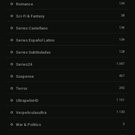
134
Romance
38
Sci-Fi & Fantasy
136
Series Castellano
134
Series Español Latino
128
Series Subtituladas
1.047
Series24
467
Suspense
242
Terror
1.161
UltrapelisHD
1.130
Verpeliculasultra
3
War & Politics