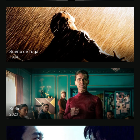
Sueño de fuga
1994
FULL HD
Berlín
2023