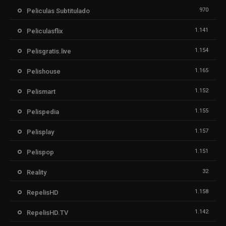
970
Peliculas Subtitulado
1.141
Peliculasflix
1.154
Pelisgratis.live
1.165
Pelishouse
1.152
Pelismart
1.155
Pelispedia
1.157
Pelisplay
1.151
Pelispop
32
Reality
1.158
RepelisHD
1.142
RepelisHD.TV