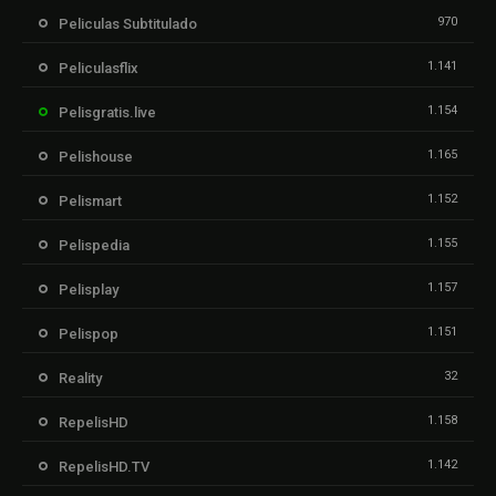
970
Peliculas Subtitulado
1.141
Peliculasflix
1.154
Pelisgratis.live
1.165
Pelishouse
1.152
Pelismart
1.155
Pelispedia
1.157
Pelisplay
1.151
Pelispop
32
Reality
1.158
RepelisHD
1.142
RepelisHD.TV