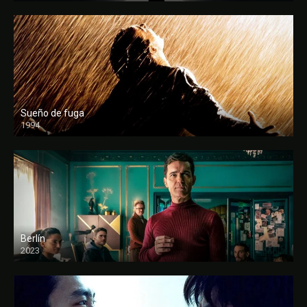
Sueño de fuga
1994
FULL HD
Berlín
2023