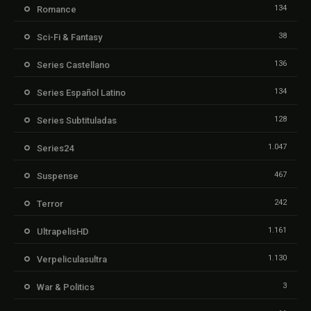
134
Romance
38
Sci-Fi & Fantasy
136
Series Castellano
134
Series Español Latino
128
Series Subtituladas
1.047
Series24
467
Suspense
242
Terror
1.161
UltrapelisHD
1.130
Verpeliculasultra
3
War & Politics