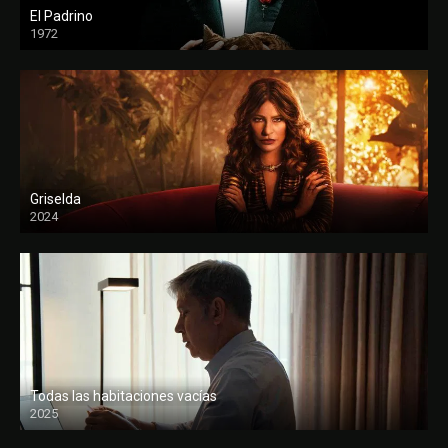
El Padrino
1972
FULL HD
Griselda
2024
Todas las habitaciones vacías
2025
FULL HD