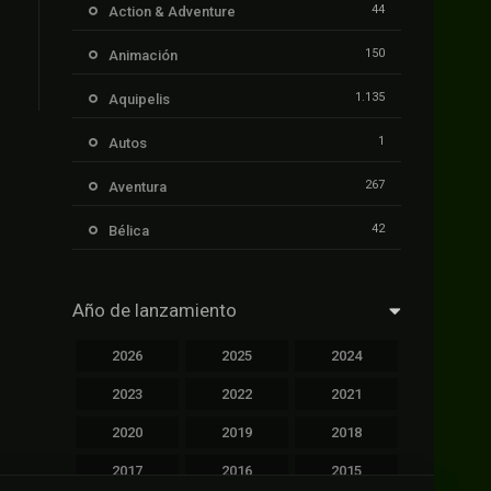
44
Action & Adventure
150
Animación
1.135
Aquipelis
1
Autos
267
Aventura
42
Bélica
239
Ciencia ficción
Año de lanzamiento
1.106
Cinecalidad
2026
2025
2024
1.139
Cinetux
2023
2022
2021
426
Comedia
2020
2019
2018
249
Crimen
2017
2016
2015