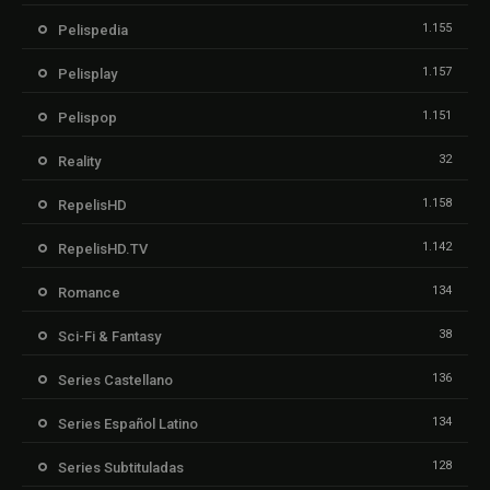
1.155
Pelispedia
1.157
Pelisplay
1.151
Pelispop
32
Reality
1.158
RepelisHD
1.142
RepelisHD.TV
134
Romance
38
Sci-Fi & Fantasy
136
Series Castellano
134
Series Español Latino
128
Series Subtituladas