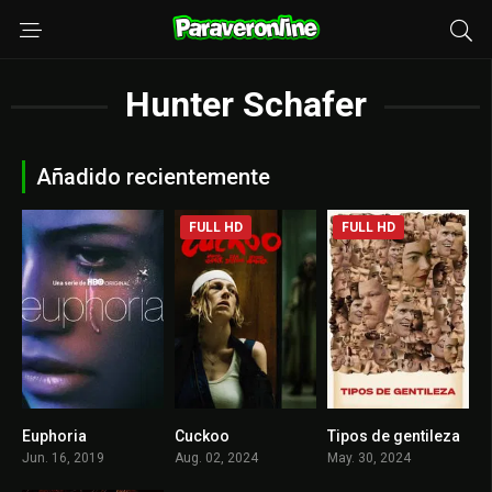
Hunter Schafer
Añadido recientemente
FULL HD
FULL HD
Euphoria
Cuckoo
Tipos de gentileza
8.286
6.2
7
Jun. 16, 2019
Aug. 02, 2024
May. 30, 2024