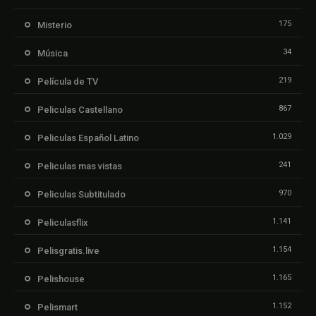
175
Misterio
34
Música
219
Película de TV
867
Peliculas Castellano
1.029
Peliculas Español Latino
241
Peliculas mas vistas
970
Peliculas Subtitulado
1.141
Peliculasflix
1.154
Pelisgratis.live
1.165
Pelishouse
1.152
Pelismart