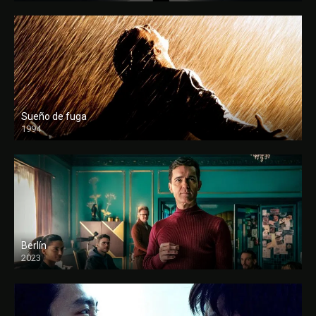
Sueño de fuga
1994
FULL HD
Berlín
2023