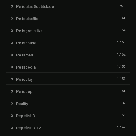
970
Peliculas Subtitulado
1.141
Peliculasflix
1.154
Pelisgratis.live
1.165
Pelishouse
1.152
Pelismart
1.155
Pelispedia
1.157
Pelisplay
1.151
Pelispop
32
Reality
1.158
RepelisHD
1.142
RepelisHD.TV