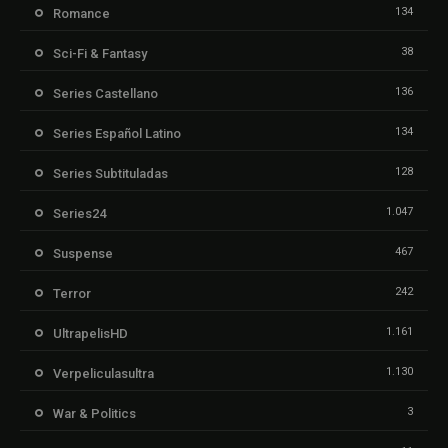
134
Romance
38
Sci-Fi & Fantasy
136
Series Castellano
134
Series Español Latino
128
Series Subtituladas
1.047
Series24
467
Suspense
242
Terror
1.161
UltrapelisHD
1.130
Verpeliculasultra
3
War & Politics