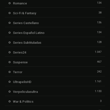
134
Romance
38
Sci-Fi & Fantasy
136
Series Castellano
134
Series Español Latino
128
Series Subtituladas
1.047
Series24
467
Suspense
242
Terror
1.161
UltrapelisHD
1.130
Verpeliculasultra
3
War & Politics