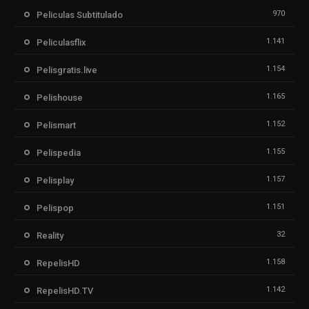
970
Peliculas Subtitulado
1.141
Peliculasflix
1.154
Pelisgratis.live
1.165
Pelishouse
1.152
Pelismart
1.155
Pelispedia
1.157
Pelisplay
1.151
Pelispop
32
Reality
1.158
RepelisHD
1.142
RepelisHD.TV