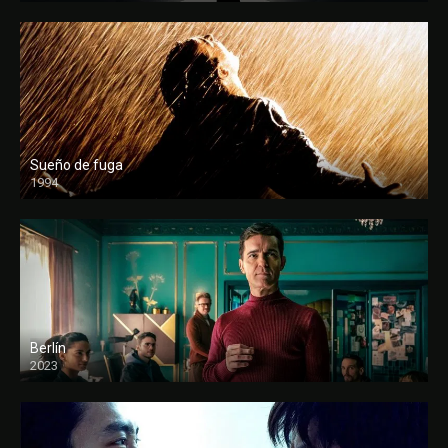
Sueño de fuga
1994
FULL HD
Berlín
2023