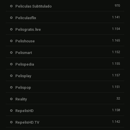
970
Peliculas Subtitulado
1.141
Peliculasflix
1.154
Pelisgratis.live
1.165
Pelishouse
1.152
Pelismart
1.155
Pelispedia
1.157
Pelisplay
1.151
Pelispop
32
Reality
1.158
RepelisHD
1.142
RepelisHD.TV