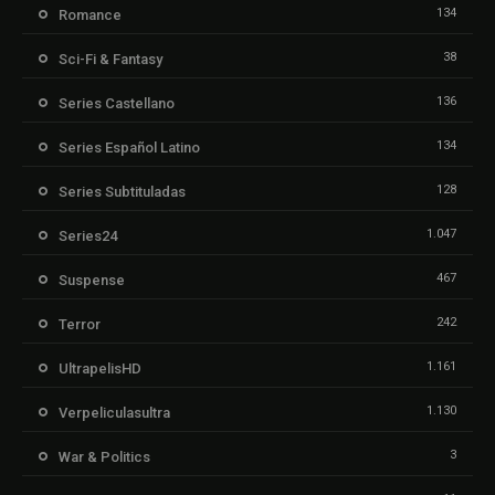
134
Romance
38
Sci-Fi & Fantasy
136
Series Castellano
134
Series Español Latino
128
Series Subtituladas
1.047
Series24
467
Suspense
242
Terror
1.161
UltrapelisHD
1.130
Verpeliculasultra
3
War & Politics