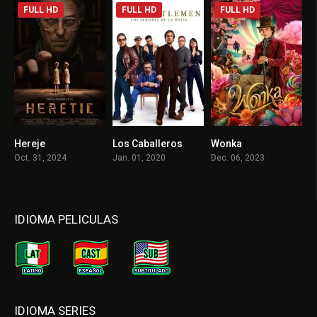
FULL HD
FULL HD
FULL HD
Hereje
Los Caballeros
Wonka
7.2
7.8
7.4
Oct. 31, 2024
Jan. 01, 2020
Dec. 06, 2023
IDIOMA PELICULAS
IDIOMA SERIES