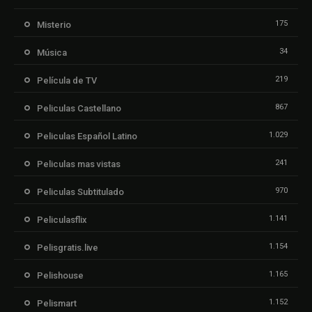
175
Misterio
34
Música
219
Película de TV
867
Peliculas Castellano
1.029
Peliculas Español Latino
241
Peliculas mas vistas
970
Peliculas Subtitulado
1.141
Peliculasflix
1.154
Pelisgratis.live
1.165
Pelishouse
1.152
Pelismart