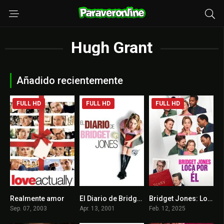
Hugh Grant
Añadido recientemente
FULL HD
FULL HD
FULL HD
Realmente amor
El Diario de Bridget Jones
Bridget Jones: Loca por él
7.5
6.8
6.7
Sep. 07, 2003
Apr. 13, 2001
Feb. 12, 2025