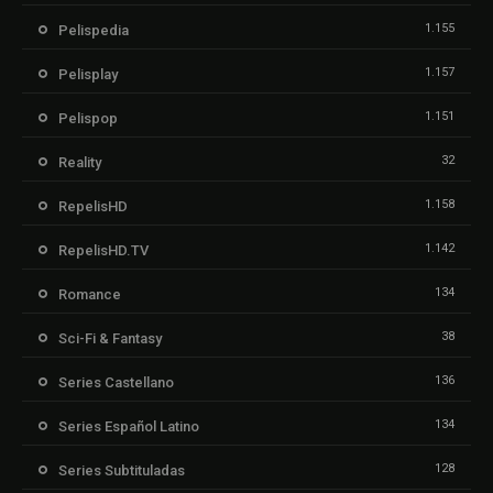
1.155
Pelispedia
1.157
Pelisplay
1.151
Pelispop
32
Reality
1.158
RepelisHD
1.142
RepelisHD.TV
134
Romance
38
Sci-Fi & Fantasy
136
Series Castellano
134
Series Español Latino
128
Series Subtituladas