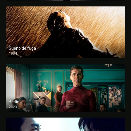
Sueño de fuga
1994
FULL HD
Berlín
2023