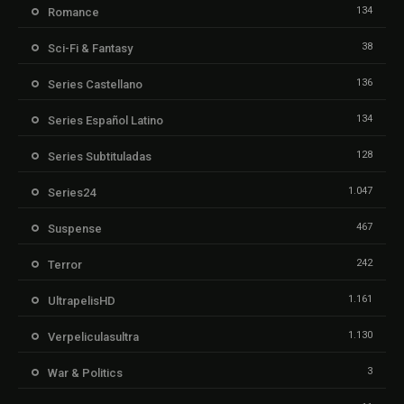
134
Romance
38
Sci-Fi & Fantasy
136
Series Castellano
134
Series Español Latino
128
Series Subtituladas
1.047
Series24
467
Suspense
242
Terror
1.161
UltrapelisHD
1.130
Verpeliculasultra
3
War & Politics