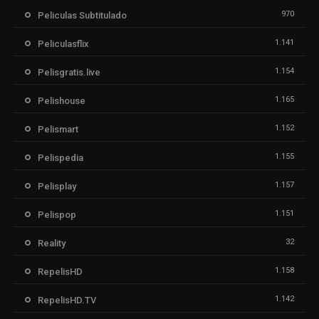
970
Peliculas Subtitulado
1.141
Peliculasflix
1.154
Pelisgratis.live
1.165
Pelishouse
1.152
Pelismart
1.155
Pelispedia
1.157
Pelisplay
1.151
Pelispop
32
Reality
1.158
RepelisHD
1.142
RepelisHD.TV