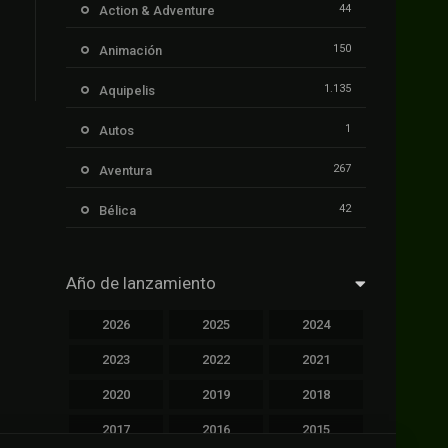
44
Action & Adventure
150
Animación
1.135
Aquipelis
1
Autos
267
Aventura
42
Bélica
239
Ciencia ficción
Año de lanzamiento
1.106
Cinecalidad
2026
2025
2024
1.139
Cinetux
2023
2022
2021
426
Comedia
2020
2019
2018
249
Crimen
2017
2016
2015