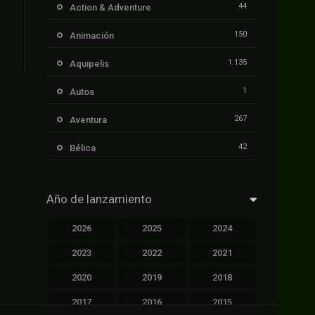
44
Action & Adventure
150
Animación
1.135
Aquipelis
1
Autos
267
Aventura
42
Bélica
239
Ciencia ficción
Año de lanzamiento
1.106
Cinecalidad
2026
2025
2024
1.139
Cinetux
2023
2022
2021
426
Comedia
2020
2019
2018
249
Crimen
2017
2016
2015