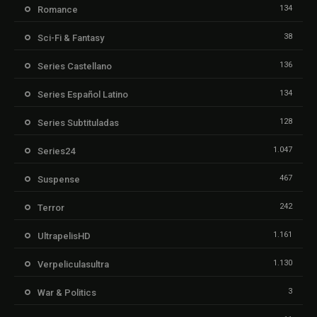
134
Romance
38
Sci-Fi & Fantasy
136
Series Castellano
134
Series Español Latino
128
Series Subtituladas
1.047
Series24
467
Suspense
242
Terror
1.161
UltrapelisHD
1.130
Verpeliculasultra
3
War & Politics