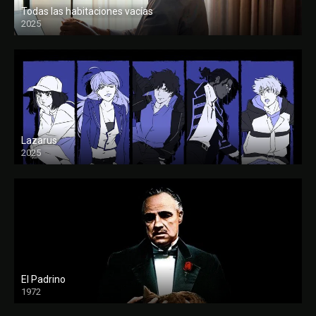
Todas las habitaciones vacías
2025
FULL HD
Lazarus
2025
El Padrino
1972
FULL HD