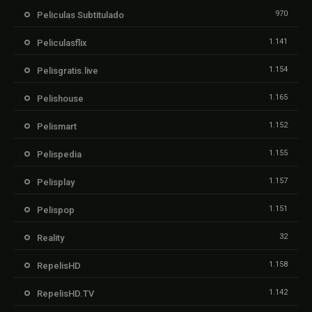
970
Peliculas Subtitulado
1.141
Peliculasflix
1.154
Pelisgratis.live
1.165
Pelishouse
1.152
Pelismart
1.155
Pelispedia
1.157
Pelisplay
1.151
Pelispop
32
Reality
1.158
RepelisHD
1.142
RepelisHD.TV