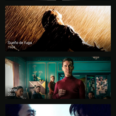
Sueño de fuga
1994
FULL HD
Berlín
2023