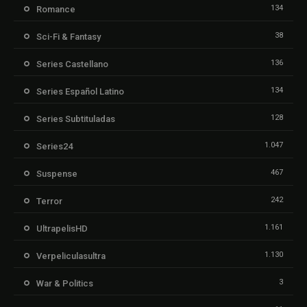
134
Romance
38
Sci-Fi & Fantasy
136
Series Castellano
134
Series Español Latino
128
Series Subtituladas
1.047
Series24
467
Suspense
242
Terror
1.161
UltrapelisHD
1.130
Verpeliculasultra
3
War & Politics