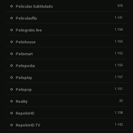
970
Peliculas Subtitulado
1.141
Peliculasflix
1.154
Pelisgratis.live
1.165
Pelishouse
1.152
Pelismart
1.155
Pelispedia
1.157
Pelisplay
1.151
Pelispop
32
Reality
1.158
RepelisHD
1.142
RepelisHD.TV