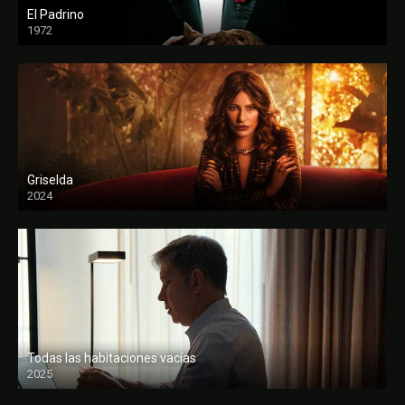
El Padrino
1972
FULL HD
Griselda
2024
Todas las habitaciones vacías
2025
FULL HD